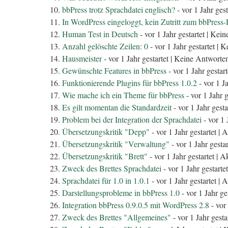
bbPress trotz Sprachdatei englisch?
- vor 1 Jahr gest
In WordPress eingeloggt, kein Zutritt zum bbPress
Human Test in Deutsch
- vor 1 Jahr gestartet |
Kein
Anzahl gelöschte Zeilen: 0
- vor 1 Jahr gestartet |
Ke
Hausmeister
- vor 1 Jahr gestartet |
Keine Antworte
Gewünschte Features in bbPress
- vor 1 Jahr gestart
Funktionierende Plugins für bbPress 1.0.2
- vor 1 Ja
Wie mache ich ein Theme für bbPress
- vor 1 Jahr g
Es gilt momentan die Standardzeit
- vor 1 Jahr gesta
Problem bei der Integration der Sprachdatei
- vor 1 
Übersetzungskritik "Depp"
- vor 1 Jahr gestartet |
A
Übersetzungskritik "Verwaltung"
- vor 1 Jahr gestar
Übersetzungskritik "Brett"
- vor 1 Jahr gestartet |
Ak
Zweck des Brettes Sprachdatei
- vor 1 Jahr gestartet
Sprachdatei für 1.0 in 1.0.1
- vor 1 Jahr gestartet |
A
Darstellungsprobleme in bbPress 1.0
- vor 1 Jahr ges
Integration bbPress 0.9.0.5 mit WordPress 2.8
- vor 
Zweck des Brettes "Allgemeines"
- vor 1 Jahr gesta