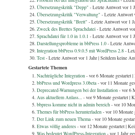
Übersetzungskritik "Depp"
- Letzte Antwort vor 1 J
Übersetzungskritik "Verwaltung"
- Letzte Antwort v
Übersetzungskritik "Brett"
- Letzte Antwort vor 1 J
Zweck des Brettes Sprachdatei
- Letzte Antwort vor
Sprachdatei für 1.0 in 1.0.1
- Letzte Antwort vor 1 J
Darstellungsprobleme in bbPress 1.0
- Letzte Antwo
Integration bbPress 0.9.0.5 mit WordPress 2.8
- Let
Test
- Letzte Antwort vor 1 Jahr |
Seitdem keine An
Gestartete Themen
Nachträgliche Integration
- vor 6 Monate gestartet |
bbPress und Wordpress 3.0beta
- vor 11 Monate gest
Deprecated-Warnungen bei der Installation
- vor 6 M
Aus aktuellem Anlass...
- vor 9 Monate gestartet |
K
bbpress komme nicht in admin bereich
- vor 10 Mona
Themes für bbPress herunterladen
- vor 10 Monate g
Der Link zum neuen Thema
- vor 10 Monate gestart
Etwas völlig anderes
- vor 12 Monate gestartet |
Kei
Was bedeutet WordPress-Integration
- vor 1 Jahr ges