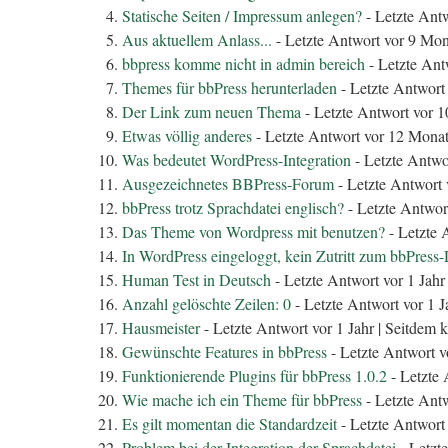
Statische Seiten / Impressum anlegen?
- Letzte Ant
Aus aktuellem Anlass...
- Letzte Antwort vor 9 Mon
bbpress komme nicht in admin bereich
- Letzte Ant
Themes für bbPress herunterladen
- Letzte Antwort
Der Link zum neuen Thema
- Letzte Antwort vor 
Etwas völlig anderes
- Letzte Antwort vor 12 Monat
Was bedeutet WordPress-Integration
- Letzte Antwor
Ausgezeichnetes BBPress-Forum
- Letzte Antwort 
bbPress trotz Sprachdatei englisch?
- Letzte Antwort
Das Theme von Wordpress mit benutzen?
- Letzte 
In WordPress eingeloggt, kein Zutritt zum bbPress
Human Test in Deutsch
- Letzte Antwort vor 1 Jahr
Anzahl gelöschte Zeilen: 0
- Letzte Antwort vor 1 J
Hausmeister
- Letzte Antwort vor 1 Jahr |
Seitdem k
Gewünschte Features in bbPress
- Letzte Antwort v
Funktionierende Plugins für bbPress 1.0.2
- Letzte 
Wie mache ich ein Theme für bbPress
- Letzte Antw
Es gilt momentan die Standardzeit
- Letzte Antwort 
Problem bei der Integration der Sprachdatei
- Letzte